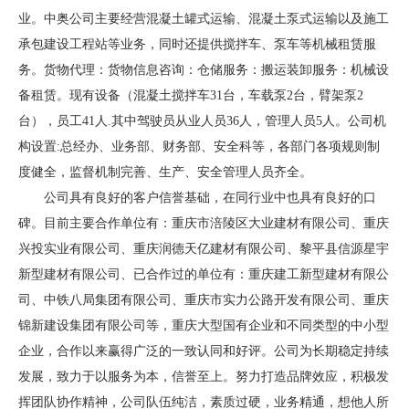
业。中奥公司主要经营混凝土罐式运输、混凝土泵式运输以及施工
承包建设工程站等业务，同时还提供搅拌车、泵车等机械租赁服
务。‌‌‌货物代理：货物信息咨询：仓储服务：搬运装卸服务：机械设
备租赁。现有设备（混凝土搅拌车31台，车载泵2台，臂架泵2
台），员工41人.其中驾驶员从业人员36人，管理人员5人。公司机
构设置:总经办、业务部、财务部、安全科等，各部门各项规则制
度健全，监督机制完善、生产、安全管理人员齐全。
公司具有良好的客户信誉基础，在同行业中也具有良好的口
碑。目前主要合作单位有：重庆市涪陵区大业建材有限公司、重庆
兴投实业有限公司、重庆润德天亿建材有限公司、黎平县信源星宇
新型建材有限公司、已合作过的单位有：重庆建工新型建材有限公
司、中铁八局集团有限公司、重庆市实力公路开发有限公司、重庆
锦新建设集团有限公司等，重庆大型国有企业和不同类型的中小型
企业，合作以来赢得广泛的一致认同和好评。公司为长期稳定持续
发展，致力于以服务为本，信誉至上。努力打造品牌效应，积极发
挥团队协作精神，公司队伍纯洁，素质过硬，业务精通，想他人所