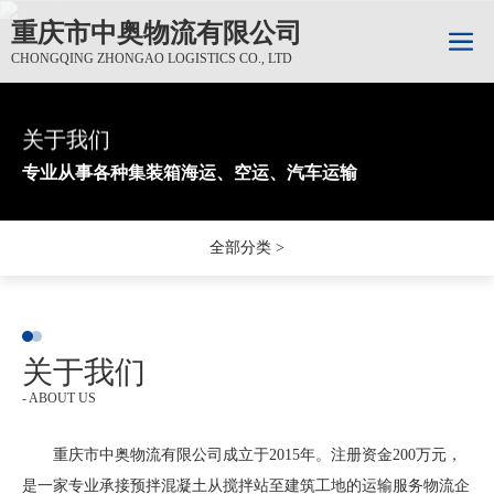
重庆市中奥物流有限公司
CHONGQING ZHONGAO LOGISTICS CO., LTD
关于我们
关于我们
关于我们
专业从事各种集装箱海运、空运、汽车运输
专业从事各种集装箱海运、空运、汽车运输
专业从事各种集装箱海运、空运、汽车运输
关于我们
- ABOUT US
重庆市中奥物流有限公司成立于2015年。注册资金200万元，
是一家专业承接预拌混凝土从搅拌站至建筑工地的运输服务物流企