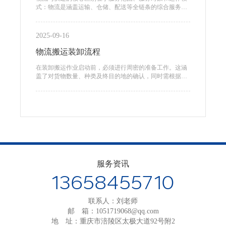
式：物流是涵盖运输、仓储、配送等全链条的综合服务体
系，主要服务企业的大宗货物运输
2025-09-16
物流搬运装卸流程
在装卸搬运作业启动前，必须进行周密的准备工作。这涵
盖了对货物数量、种类及终目的地的确认，同时需根据货
物特性选择合适的搬运工具和人员配置。
服务资讯
13658455710
联系人：刘老师
邮 箱：
1051719068@qq.com
地 址：重庆市涪陵区太极大道92号附2